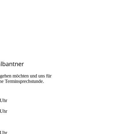
albantner
ingehen möchten und uns für
ine Terminsprechstunde.
 Uhr
 Uhr
 Uhr